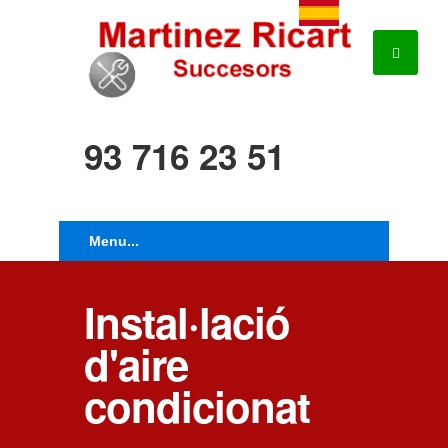
93 716 23 51
Instal·lació
d'aire
condicionat