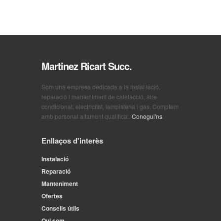
Martinez Ricart Succ.
Som una empresa dedicada a la instal·lació,
reparació i manteniment de calefacció, aire
condicionat, electricitat, lampisteria i gas. Comptem
amb personal altament qualificat.
Conegui'ns
.
Enllaços d'interès
Instalació
Reparació
Manteniment
Ofertes
Consells útils
Qui som